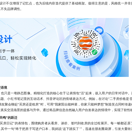
式设计不仅增强了记忆点，也为后续内容迭代提供了基础框架。值得注意的是，风格统一并非
又不失品牌调性。
交语境
只是一堆静态图像。精细化打造的核心在于让表情包“活”起来，嵌入用户的日常对话中。
题、小红书笔记里的互动话术、抖音评论区的情绪表达方式。例如，在讨论“二手房价格是否虚
在朋友聚会聊起“买房还是租房”时，可用“我家阳台能种菜，你家只能种梦想”制造笑点同时传
于真实交流场景的提炼与升华。通过将品牌信息自然融入用户自发表达的情境中，实现了软性
共鸣”的跃迁
房日记”的表情包，围绕购房者从看房、谈价、签约到收房的全过程展开。每一帧都还原
其中一句“终于把房子写进户口本，我妈说‘这下踏实了’”，迅速在朋友圈刷屏，引发大量