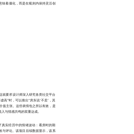
意味着僵化，而是在规则内保持灵活创
这就要求设计师深入研究各类社交平台
高”时，可以推出“房东说‘不卖’，其
递价值主张。这些表情包之所以有效，是
植入与情感共鸣的双重达成。
了真实经历中的情绪波动：看房时的期
转发与评论。该项目后续数据显示，该系