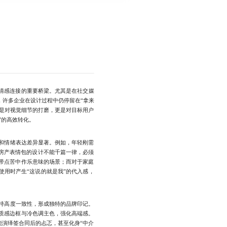
立情感连接的重要桥梁。尤其是在社交媒
许多企业在设计过程中仍停留在“拿来
仅是对视觉细节的打磨，更是对目标用户
”的高效转化。
和情绪表达差异显著。例如，年轻刚需
，房产表情包的设计不能千篇一律，必须
带点苦中作乐意味的场景；而对于家庭
使用时产生“这说的就是我”的代入感，
持高度一致性，形成独特的品牌印记。
质感边框与冷色调主色，强化高端感。
能演绎签合同后的忐忑，甚至化身“中介