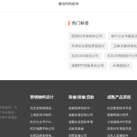
热门标签
昆明H5开发制作公司
南宁公众号吸粉
天津后台系统界面设计
玉林关键词优化
北京GEO优化公司
北京3D海报设计公
成都PPT排版美化公司
AI海报设计
营销物料设计
装修|报修|贷款
成熟产品系统
情包领域，为
北京定制海报设计公司
成都抵押贷款中介公司
社交裂变软件开发
户互动留存，
上海宣传片制作公司
成都全屋定制公司
宠物商城小程序开发
互动中实现品
长沙公众号SVG交互设计
成都企业贷款申请
小说漫画APP开发
武汉地图手绘公司
北欧风装修
语音叫车系统开发
合肥品牌表情包设计
别墅装修公司
AI无人直播软件