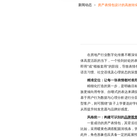
新闻动态
房产表情包设计的高效转
在房地产行业数字化传播不断深化
体高度活跃的当下，一个恰到好处的
即用”或“模板套用”的阶段，导致表
语言习惯、社交语境及心理状态的深度
精准定位：让每一张表情都对准
精细化打造的第一步，是明确目标受
族更倾向用夸张、自嘲式的表达来调侃
基于用户行为数据与心理分析进行分
型客户，则可围绕“孩子上学要选好学
从而提升转发意愿与品牌好感度。
风格统一：构建可识别的
品牌视
一套成功的房产表情包，其背后往往
比如，采用暖黄色调搭配圆润线条，
此外，角色形象也应具备一定的延展性