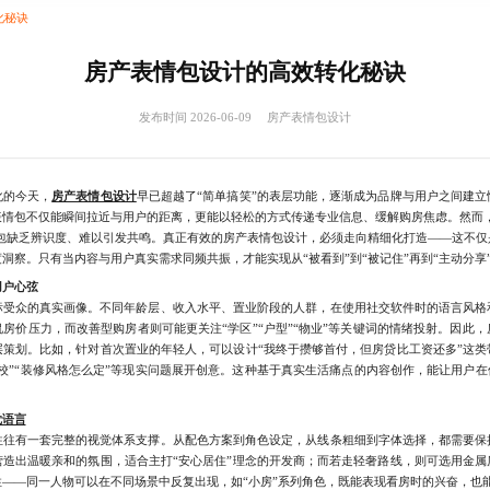
化秘诀
房产表情包设计的高效转化秘诀
发布时间 2026-06-09
房产表情包设计
的今天，
房产表情包设计
早已超越了“简单搞笑”的表层功能，逐渐成为品牌与用户之间建
表情包不仅能瞬间拉近与用户的距离，更能以轻松的方式传递专业信息、缓解购房焦虑。然而，
情包缺乏辨识度、难以引发共鸣。真正有效的房产表情包设计，必须走向精细化打造——这不
洞察。只有当内容与用户真实需求同频共振，才能实现从“被看到”到“被记住”再到“主动分享
用户心弦
众的真实画像。不同年龄层、收入水平、置业阶段的人群，在使用社交软件时的语言风格
房价压力，而改善型购房者则可能更关注“学区”“户型”“物业”等关键词的情绪投射。因此
层策划。比如，针对首次置业的年轻人，可以设计“我终于攒够首付，但房贷比工资还多”这类
校”“装修风格怎么定”等现实问题展开创意。这种基于真实生活痛点的内容创作，能让用户在
觉语言
有一套完整的视觉体系支撑。从配色方案到角色设定，从线条粗细到字体选择，都需要保
营造出温暖亲和的氛围，适合主打“安心居住”理念的开发商；而若走轻奢路线，则可选用金属
——同一人物可以在不同场景中反复出现，如“小房”系列角色，既能表现看房时的兴奋，也