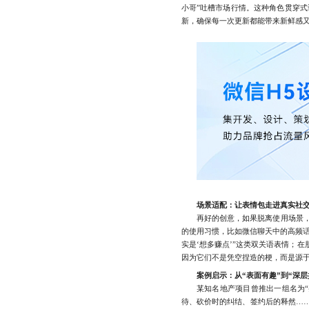
小哥”吐槽市场行情。这种角色贯穿
新，确保每一次更新都能带来新鲜感
场景适配：让表情包走进真实社
再好的创意，如果脱离使用场景，也
的使用习惯，比如微信聊天中的高频话
实是‘想多赚点’”这类双关语表情；
因为它们不是凭空捏造的梗，而是源
案例启示：从“表面有趣”到“深层
某知名地产项目曾推出一组名为“买
待、砍价时的纠结、签约后的释然……