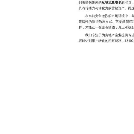
列表情包带来的
私域流量增长
达47
具有传播力与转化力的营销资产。而
在当前竞争激烈的市场环境中，单纯
策略性的新型沟通方式。它要求我们
样，才能让一张张表情图，真正承载
我们专注于为房地产企业提供专业的
容触达到用户转化的闭环链路，1840289