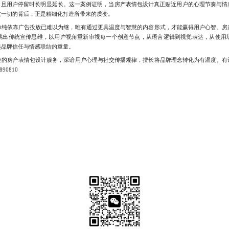
%，且用户停留时长明显延长。这一案例证明，当房产表情包设计真正贴近用户的心理节奏与
这一切的背后，正是精细化打造所带来的质变。
依靠广告投放已难以为继，唯有通过更具温度与智慧的内容形式，才能赢得用户心智。房
跳出传统宣传思维，以用户视角重新审视每一个创意节点，从语言逻辑到视觉表达，从使用
起品牌信任与情感联结的重量。
房产表情包设计服务，深谙用户心理与社交传播规律，擅长将品牌理念转化为有温度、有
0810