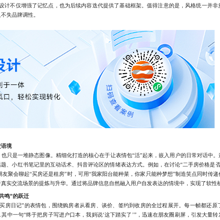
式设计不仅增强了记忆点，也为后续内容迭代提供了基础框架。值得注意的是，风格统一并非
又不失品牌调性。
交语境
只是一堆静态图像。精细化打造的核心在于让表情包“活”起来，嵌入用户的日常对话中。
题、小红书笔记里的互动话术、抖音评论区的情绪表达方式。例如，在讨论“二手房价格是否虚
在朋友聚会聊起“买房还是租房”时，可用“我家阳台能种菜，你家只能种梦想”制造笑点同时传
于真实交流场景的提炼与升华。通过将品牌信息自然融入用户自发表达的情境中，实现了软性
共鸣”的跃迁
房日记”的表情包，围绕购房者从看房、谈价、签约到收房的全过程展开。每一帧都还原
其中一句“终于把房子写进户口本，我妈说‘这下踏实了’”，迅速在朋友圈刷屏，引发大量