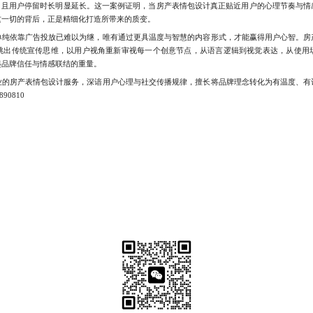
%，且用户停留时长明显延长。这一案例证明，当房产表情包设计真正贴近用户的心理节奏与
这一切的背后，正是精细化打造所带来的质变。
依靠广告投放已难以为继，唯有通过更具温度与智慧的内容形式，才能赢得用户心智。房
跳出传统宣传思维，以用户视角重新审视每一个创意节点，从语言逻辑到视觉表达，从使用
起品牌信任与情感联结的重量。
房产表情包设计服务，深谙用户心理与社交传播规律，擅长将品牌理念转化为有温度、有
0810