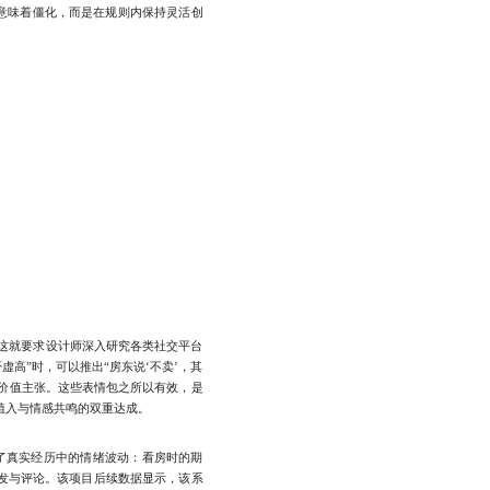
意味着僵化，而是在规则内保持灵活创
这就要求设计师深入研究各类社交平台
高”时，可以推出“房东说‘不卖’，其
递价值主张。这些表情包之所以有效，是
植入与情感共鸣的双重达成。
了真实经历中的情绪波动：看房时的期
转发与评论。该项目后续数据显示，该系