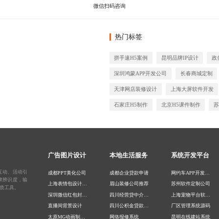
热门标签
拼手速H5案例
昆明品牌IP设计
政
深圳鸿蒙APP开发公司
长春商城定制
天津网店装修设计
上海大屏软件开发
石家庄H5制作
北京H5课件制作
苏
广告图片设计
本地生活服务
系统开发平台
互动、活动引
成都PPT美化公司
成都企业贷款申请
网约车APP开发公司
牌辨识度，输
上海表情包设计公司
眉山装修公司推荐
苏州软件定制公司
质工具。
深圳微信红包封面设计
四川经营贷中介公司
上海宠物平台软件开发
直播间背景设计
四川公积金贷款中介公司
厂区管理系统源码
太原MG动画制作公司
网络报修系统
昆明在线建站系统