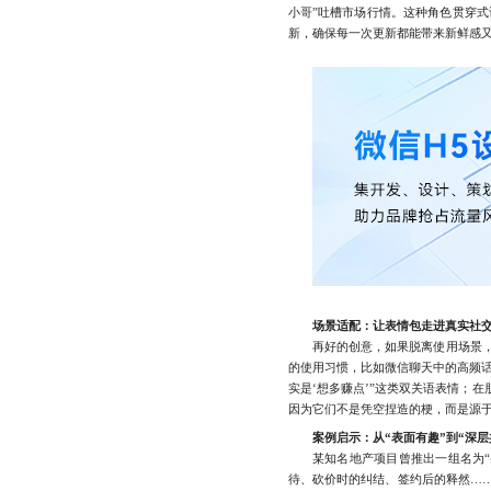
小哥”吐槽市场行情。这种角色贯穿
新，确保每一次更新都能带来新鲜感
场景适配：让表情包走进真实社
再好的创意，如果脱离使用场景，也
的使用习惯，比如微信聊天中的高频话
实是‘想多赚点’”这类双关语表情；
因为它们不是凭空捏造的梗，而是源
案例启示：从“表面有趣”到“深层
某知名地产项目曾推出一组名为“买
待、砍价时的纠结、签约后的释然……