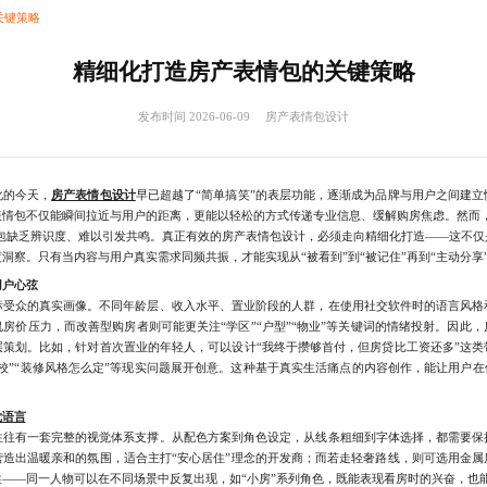
关键策略
精细化打造房产表情包的关键策略
发布时间 2026-06-09
房产表情包设计
的今天，
房产表情包设计
早已超越了“简单搞笑”的表层功能，逐渐成为品牌与用户之间建
表情包不仅能瞬间拉近与用户的距离，更能以轻松的方式传递专业信息、缓解购房焦虑。然而，
情包缺乏辨识度、难以引发共鸣。真正有效的房产表情包设计，必须走向精细化打造——这不
洞察。只有当内容与用户真实需求同频共振，才能实现从“被看到”到“被记住”再到“主动分享
用户心弦
众的真实画像。不同年龄层、收入水平、置业阶段的人群，在使用社交软件时的语言风格
房价压力，而改善型购房者则可能更关注“学区”“户型”“物业”等关键词的情绪投射。因此
层策划。比如，针对首次置业的年轻人，可以设计“我终于攒够首付，但房贷比工资还多”这类
校”“装修风格怎么定”等现实问题展开创意。这种基于真实生活痛点的内容创作，能让用户在
觉语言
有一套完整的视觉体系支撑。从配色方案到角色设定，从线条粗细到字体选择，都需要保
营造出温暖亲和的氛围，适合主打“安心居住”理念的开发商；而若走轻奢路线，则可选用金属
——同一人物可以在不同场景中反复出现，如“小房”系列角色，既能表现看房时的兴奋，也