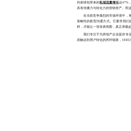
列表情包带来的
私域流量增长
达47
具有传播力与转化力的营销资产。而
在当前竞争激烈的市场环境中，单纯
策略性的新型沟通方式。它要求我们
样，才能让一张张表情图，真正承载
我们专注于为房地产企业提供专业的
容触达到用户转化的闭环链路，1840289