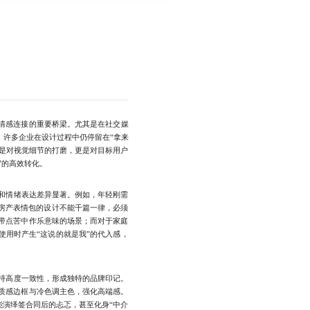
立情感连接的重要桥梁。尤其是在社交媒
许多企业在设计过程中仍停留在“拿来
仅是对视觉细节的打磨，更是对目标用户
”的高效转化。
和情绪表达差异显著。例如，年轻刚需
，房产表情包的设计不能千篇一律，必须
带点苦中作乐意味的场景；而对于家庭
使用时产生“这说的就是我”的代入感，
持高度一致性，形成独特的品牌印记。
质感边框与冷色调主色，强化高端感。
能演绎签合同后的忐忑，甚至化身“中介