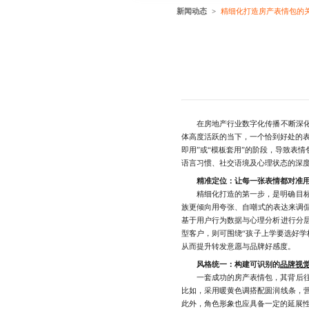
新闻动态
精细化打造房产表情包的
在房地产行业数字化传播不断深化
体高度活跃的当下，一个恰到好处的
即用”或“模板套用”的阶段，导致表
语言习惯、社交语境及心理状态的深度
精准定位：让每一张表情都对准
精细化打造的第一步，是明确目标受
族更倾向用夸张、自嘲式的表达来调侃
基于用户行为数据与心理分析进行分
型客户，则可围绕“孩子上学要选好学
从而提升转发意愿与品牌好感度。
风格统一：构建可识别的
品牌视
一套成功的房产表情包，其背后往往
比如，采用暖黄色调搭配圆润线条，
此外，角色形象也应具备一定的延展性