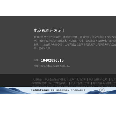
电商视觉升级设计
我们深耕全平台电商设计，适配综合电商、直播电商、社交电商等不同业态
求。根据平台特性定制视觉方案，优化图片尺寸、色彩呈现与信息传递，坚持
创设计，贴合用户购物心理，让电商视觉在各平台完美展示，高效提升产品点
率与店铺转化率。
18402890810
电话：
地址：成都市长益路蓝海office1201
友情链接：
泉州企业智能体开发
上海UI设计公司
泉州动画制作公司
北京
智慧园区管理软件
PPT模板设计
广州广告设计公司
呼和浩特易拉宝设计
宁波现成软件供应商
售票小程序开发
宠物寄养系统开发
深圳H5游戏开发
版权所有2014-2025 成都蓝橙互动科技有限公司
网站设计制作
上海易拉宝设计公司
信息长图设计公司
玉林百度SEO优化
昆明H
汉中广告宣传册设计
网站SEO优化公司
H5页面设计
H5定制开发公司
昆明大屏U
手绘设计公司
短视频制作公司
丽江H5玩法制作
成都产品营销SVG设计
H5开发