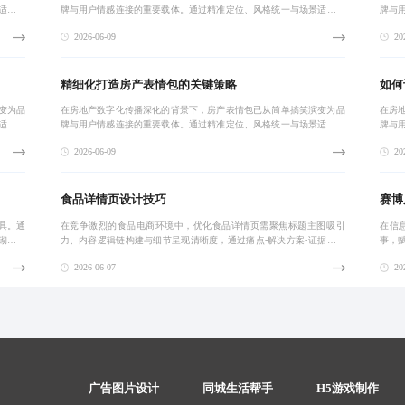
适配，
牌与用户情感连接的重要载体。通过精准定位、风格统一与场景适配，
牌与
户心理与
实现从‘被看到’到‘主动分享’的转化。真正有效的设计需基于用户心理与
实现从
2026-06-09
202
社交语境
社交
精细化打造房产表情包的关键策略
如何
变为品
在房地产数字化传播深化的背景下，房产表情包已从简单搞笑演变为品
在房
适配，
牌与用户情感连接的重要载体。通过精准定位、风格统一与场景适配，
牌与
户心理与
实现从‘被看到’到‘主动分享’的转化。真正有效的设计需基于用户心理与
实现从
2026-06-09
202
社交语境
社交
食品详情页设计技巧
赛博
具。通
在竞争激烈的食品电商环境中，优化食品详情页需聚焦标题主图吸引
在信
砌到深
力、内容逻辑链构建与细节呈现清晰度，通过痛点-解决方案-证据支撑
事，
结构提升转化率，结合移动端适配与数据迭代实现高效转化。
社会
2026-06-07
202
虹光
广告图片设计
同城生活帮手
H5游戏制作