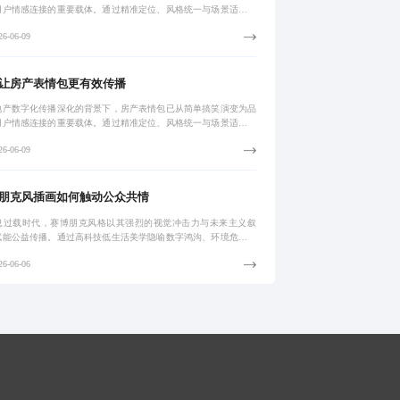
用户情感连接的重要载体。通过精准定位、风格统一与场景适配，
‘被看到’到‘主动分享’的转化。真正有效的设计需基于用户心理与
6-06-09
语境
让房产表情包更有效传播
地产数字化传播深化的背景下，房产表情包已从简单搞笑演变为品
用户情感连接的重要载体。通过精准定位、风格统一与场景适配，
‘被看到’到‘主动分享’的转化。真正有效的设计需基于用户心理与
6-06-09
语境
朋克风插画如何触动公众共情
息过载时代，赛博朋克风格以其强烈的视觉冲击力与未来主义叙
赋能公益传播。通过高科技低生活美学隐喻数字鸿沟、环境危机等
议题，实现从视觉突围到情感共鸣的转化。作品融合故障艺术、霓
6-06-06
影与人性挣扎