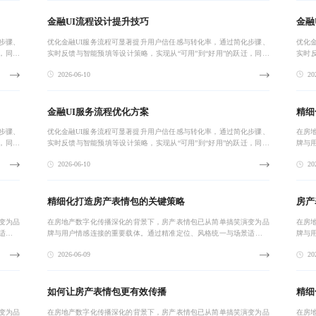
金融UI流程设计提升技巧
金融
步骤、
优化金融UI服务流程可显著提升用户信任感与转化率，通过简化步骤、
优化
，同时
实时反馈与智能预填等设计策略，实现从“可用”到“好用”的跃迁，同时
实时
在效率与安全间取得平衡，推动数字化金融服务体验升级。
在效
2026-06-10
202
金融UI服务流程优化方案
精细
步骤、
优化金融UI服务流程可显著提升用户信任感与转化率，通过简化步骤、
在房
，同时
实时反馈与智能预填等设计策略，实现从“可用”到“好用”的跃迁，同时
牌与
在效率与安全间取得平衡，推动数字化金融服务体验升级。
实现从
2026-06-10
202
社交
精细化打造房产表情包的关键策略
房产
变为品
在房地产数字化传播深化的背景下，房产表情包已从简单搞笑演变为品
在房
适配，
牌与用户情感连接的重要载体。通过精准定位、风格统一与场景适配，
牌与
户心理与
实现从‘被看到’到‘主动分享’的转化。真正有效的设计需基于用户心理与
实现从
2026-06-09
202
社交语境
社交
如何让房产表情包更有效传播
精细
变为品
在房地产数字化传播深化的背景下，房产表情包已从简单搞笑演变为品
在房