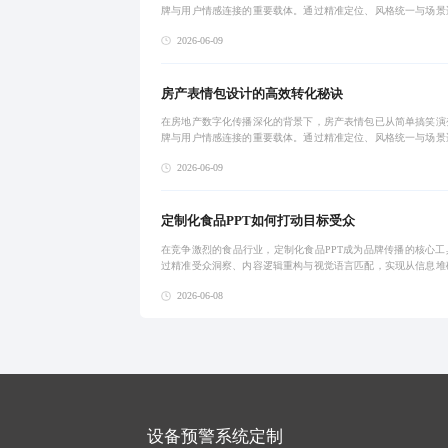
牌与用户情感连接的重要载体。通过精准定位、风格统一与场景
实现从‘被看到’到‘主动分享’的转化。真正有效的设计需基于用
2026-06-09
社交语境
房产表情包设计的高效转化秘诀
在房地产数字化传播深化的背景下，房产表情包已从简单搞笑演
牌与用户情感连接的重要载体。通过精准定位、风格统一与场景
实现从‘被看到’到‘主动分享’的转化。真正有效的设计需基于用
2026-06-09
社交语境
定制化食品PPT如何打动目标受众
在竞争激烈的食品行业，定制化食品PPT成为品牌传播的核心工
过精准受众洞察、内容逻辑重构与视觉语言匹配，实现从信息堆
度沟通的升级，提升信任感与转化率。
2026-06-08
设备预警系统定制