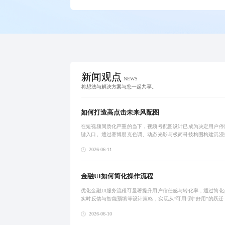
新闻观点
NEWS
将想法与解决方案与您一起共享。
如何打造高点击未来风配图
在短视频同质化严重的当下，视频号配图设计已成为决定用户停
键入口。通过赛博朋克色调、动态光影与极简科技构图构建沉浸
体验，精准传递内容调性，提升点击率与品牌识别度。结合AI生
2026-06-11
块化设计，实
金融UI如何简化操作流程
优化金融UI服务流程可显著提升用户信任感与转化率，通过简化
实时反馈与智能预填等设计策略，实现从“可用”到“好用”的跃迁
在效率与安全间取得平衡，推动数字化金融服务体验升级。
2026-06-10